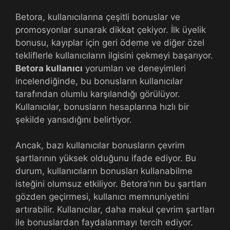
Betora, kullanıcılarına çeşitli bonuslar ve
promosyonlar sunarak dikkat çekiyor. İlk üyelik
bonusu, kayıplar için geri ödeme ve diğer özel
tekliflerle kullanıcıların ilgisini çekmeyi başarıyor.
Betora kullanıcı
yorumları ve deneyimleri
incelendiğinde, bu bonusların kullanıcılar
tarafından olumlu karşılandığı görülüyor.
Kullanıcılar, bonusların hesaplarına hızlı bir
şekilde yansıdığını belirtiyor.
Ancak, bazı kullanıcılar bonusların çevrim
şartlarının yüksek olduğunu ifade ediyor. Bu
durum, kullanıcıların bonusları kullanabilme
isteğini olumsuz etkiliyor. Betora’nın bu şartları
gözden geçirmesi, kullanıcı memnuniyetini
artırabilir. Kullanıcılar, daha makul çevrim şartları
ile bonuslardan faydalanmayı tercih ediyor.