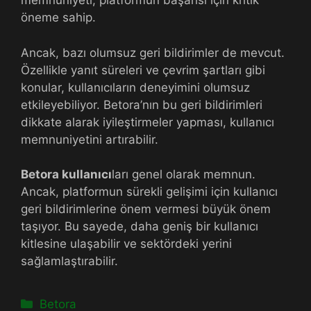
memnuniyeti, platformun başarısı için kritik
öneme sahip.
Ancak, bazı olumsuz geri bildirimler de mevcut.
Özellikle yanıt süreleri ve çevrim şartları gibi
konular, kullanıcıların deneyimini olumsuz
etkileyebiliyor. Betora’nın bu geri bildirimleri
dikkate alarak iyileştirmeler yapması, kullanıcı
memnuniyetini artırabilir.
Betora kullanıcı
ları genel olarak memnun.
Ancak, platformun sürekli gelişimi için kullanıcı
geri bildirimlerine önem vermesi büyük önem
taşıyor. Bu sayede, daha geniş bir kullanıcı
kitlesine ulaşabilir ve sektördeki yerini
sağlamlaştırabilir.
Kategoriler
Betora