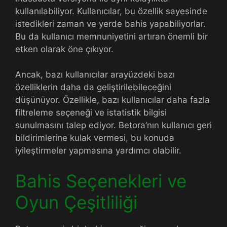
kullanılabiliyor. Kullanıcılar, bu özellik sayesinde
istedikleri zaman ve yerde bahis yapabiliyorlar.
Bu da kullanıcı memnuniyetini artıran önemli bir
etken olarak öne çıkıyor.
Ancak, bazı kullanıcılar arayüzdeki bazı
özelliklerin daha da geliştirilebileceğini
düşünüyor. Özellikle, bazı kullanıcılar daha fazla
filtreleme seçeneği ve istatistik bilgisi
sunulmasını talep ediyor. Betora’nın kullanıcı geri
bildirimlerine kulak vermesi, bu konuda
iyileştirmeler yapmasına yardımcı olabilir.
Bahis Seçenekleri ve
Oyun Çeşitliliği