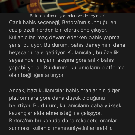
Betora kullanıcı yorumları ve deneyimleri
Canlı bahis seçeneği, Betora’nın sunduğu en
cazip özelliklerden biri olarak öne çıkıyor.
Kullanıcılar, maç devam ederken bahis yapma
şansı buluyor. Bu durum, bahis deneyimini daha
heyecanlı hale getiriyor. Kullanıcılar, bu özellik
sayesinde maçların akışına göre anlık bahis
yapabiliyorlar. Bu durum, kullanıcıların platforma
olan bağlılığını artırıyor.
Ancak, bazı kullanıcılar bahis oranlarının diğer
platformlara göre daha düşük olduğunu
belirtiyor. Bu durum, kullanıcıların daha yüksek
kazançlar elde etme isteği ile çelişiyor.
Betora’nın bu konuda daha rekabetçi oranlar
sunması, kullanıcı memnuniyetini artırabilir.