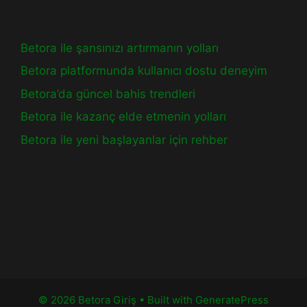
Betora ile şansınızı artırmanın yolları
Betora platformunda kullanıcı dostu deneyim
Betora’da güncel bahis trendleri
Betora ile kazanç elde etmenin yolları
Betora ile yeni başlayanlar için rehber
© 2026 Betora Giriş
• Built with
GeneratePress