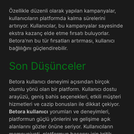
Özellikle düzenli olarak yapılan kampanyalar,
kullanıcıların platformda kalma sürelerini
artırıyor. Kullanıcılar, bu kampanyalar sayesinde
ekstra kazanç elde etme fırsatı buluyorlar.
Betora’nın bu tür fırsatları artırması, kullanıcı
bağlılığını güçlendirebilir.
Son Düşünceler
Betora kullanıcı deneyimi açısından birçok
olumlu yönü olan bir platform. Kullanıcı dostu
arayüzü, geniş bahis seçenekleri, etkili müşteri
hizmetleri ve cazip bonusları ile dikkat çekiyor.
Betora kullanıcı
yorumları ve deneyimleri,
platformun güçlü yönlerini ve gelişime açık
alanlarını gözler önüne seriyor. Kullanıcıların