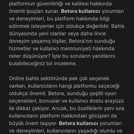
platformun güvenilirliği ve kalitesi hakkında
önemli ipuçları sunar.
Betora kullanıcı
yorumları
ve deneyimleri, bu platform hakkında bilgi
edinmek isteyenler için oldukça değerlidir. Bahis
dünyasında yeni olanlar veya daha önce
deneyim yaşamış kişiler, Betora’nın sunduğu
hizmetler ve kullanıcı memnuniyeti hakkında
neler düşünüyor? İşte bu soruların yanıtlarını
bulabileceğiniz bir inceleme.
Online bahis sektöründe pek çok seçenek
varken, kullanıcıların hangi platformu seçeceği
oldukça önemli. Betora, sunduğu çeşitli oyun
seçenekleri, bonuslar ve kullanıcı dostu arayüzü
ile dikkat çekiyor. Ancak, bu özelliklerin yanı sıra
kullanıcıların platform hakkındaki görüşleri de
büyük önem taşıyor.
Betora kullanıcı
yorumları
ve deneyimleri, kullanıcıların yaşadığı olumlu ve