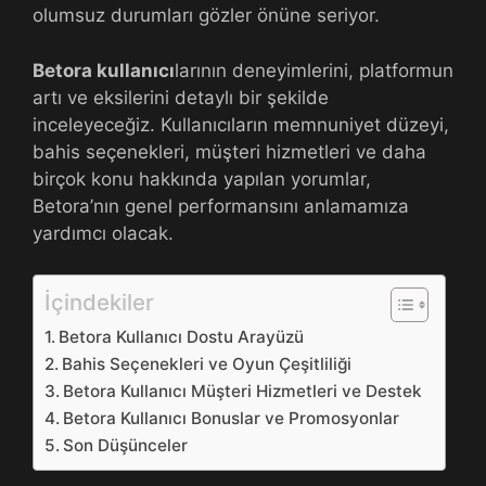
olumsuz durumları gözler önüne seriyor.
Betora kullanıcı
larının deneyimlerini, platformun
artı ve eksilerini detaylı bir şekilde
inceleyeceğiz. Kullanıcıların memnuniyet düzeyi,
bahis seçenekleri, müşteri hizmetleri ve daha
birçok konu hakkında yapılan yorumlar,
Betora’nın genel performansını anlamamıza
yardımcı olacak.
İçindekiler
Betora Kullanıcı Dostu Arayüzü
Bahis Seçenekleri ve Oyun Çeşitliliği
Betora Kullanıcı Müşteri Hizmetleri ve Destek
Betora Kullanıcı Bonuslar ve Promosyonlar
Son Düşünceler