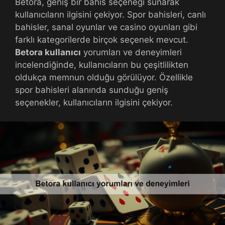
Betora, geniş bir bahis seçeneği sunarak
kullanıcıların ilgisini çekiyor. Spor bahisleri, canlı
bahisler, sanal oyunlar ve casino oyunları gibi
farklı kategorilerde birçok seçenek mevcut.
Betora kullanıcı
yorumları ve deneyimleri
incelendiğinde, kullanıcıların bu çeşitlilikten
oldukça memnun olduğu görülüyor. Özellikle
spor bahisleri alanında sunduğu geniş
seçenekler, kullanıcıların ilgisini çekiyor.