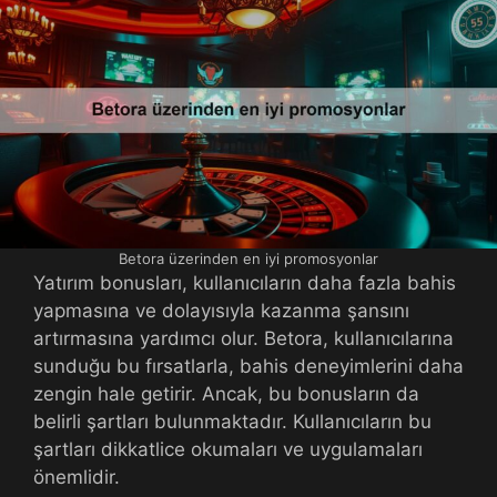
Betora üzerinden en iyi promosyonlar
Yatırım bonusları, kullanıcıların daha fazla bahis
yapmasına ve dolayısıyla kazanma şansını
artırmasına yardımcı olur. Betora, kullanıcılarına
sunduğu bu fırsatlarla, bahis deneyimlerini daha
zengin hale getirir. Ancak, bu bonusların da
belirli şartları bulunmaktadır. Kullanıcıların bu
şartları dikkatlice okumaları ve uygulamaları
önemlidir.