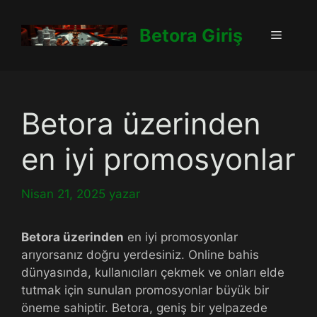
İçeriğe
atla
Betora Giriş
Menü
Betora üzerinden
en iyi promosyonlar
Nisan 21, 2025
yazar
Betora üzerinden
en iyi promosyonlar
arıyorsanız doğru yerdesiniz. Online bahis
dünyasında, kullanıcıları çekmek ve onları elde
tutmak için sunulan promosyonlar büyük bir
öneme sahiptir. Betora, geniş bir yelpazede